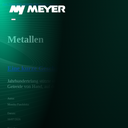
Zum Hauptinhalt springen
Zum Footer springen
Metallen
Eine kurze Geschichte der Sortierung: Von d
Jahrhundertelang stützte sich die Qualitätskontrolle in der Landw
Getreide von Hand, auf der Suche nach Steinen, beschädigten Körn
Autor:
Monika Pawlińska
Datum:
16/07/2026