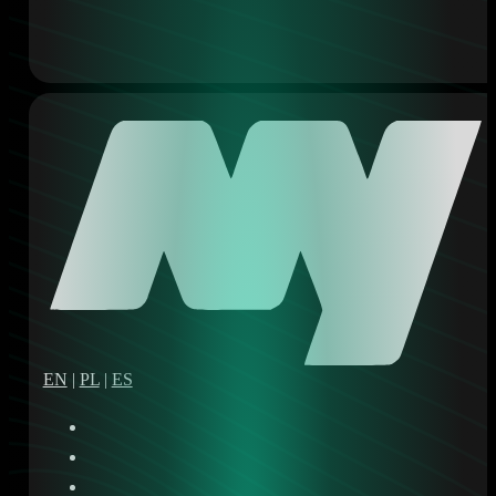
EN
|
PL
|
ES