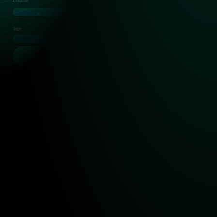
Branche:
Agriculture
,
Food
,
Recycling
Tags:
Landwirtschaft
,
Nahinfrarot (NIR)
,
OptischeSortierung
,
Plastik
,
Produkte
,
Recycling