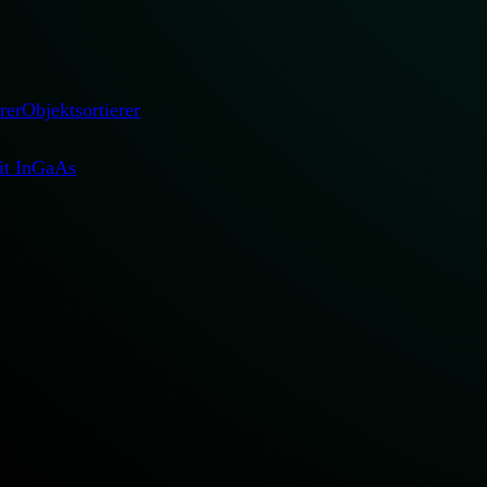
streng überprüft werden.
rer
Objektsortierer
mit InGaAs
Sie optische Sorti