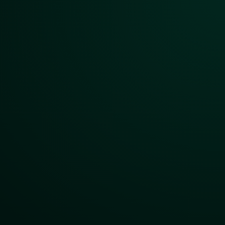
er Lebensmitte
von großer Bedeutung, da ihre Produkte hinsichtlich der Qualit