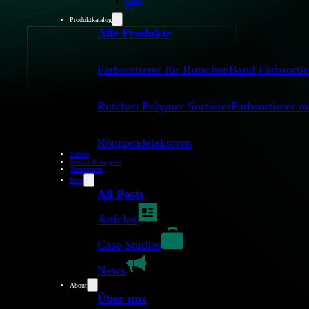
Kaffee
Tee
Produktkatalog
Alle Produkte
Farbsortierer für Rutschen
Band Farbsortie
Rutchen Polymer Sortierer
Farbsortierer 
Röntgendetektoren
Galerie
Service & Support
Testzentrum
Blog
All Posts
Articles
Anwendungen und Materialien
Case Studies
News
Wie können 
About
Über uns