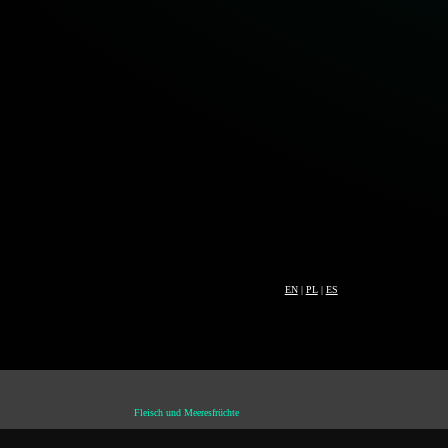
EN
|
PL
|
ES
Fleisch und Meeresfrüchte