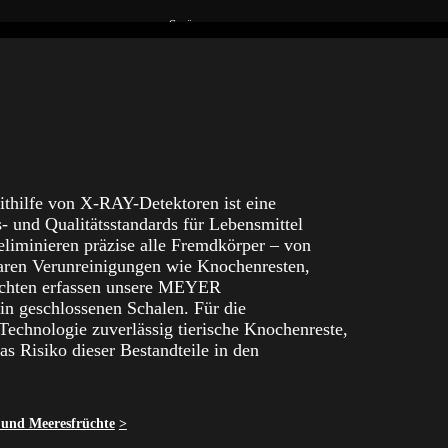
Gewürze
Konserven & Flaschenprodukte
Nüsse
ithilfe von X-RAY-Detektoren ist eine
Obst und Gemüse
s- und Qualitätsstandards für Lebensmittel
iminieren präzise alle Fremdkörper – von
Reis
baren Verunreinigungen wie Knochenresten,
üchten erfassen unsere MEYER
in geschlossenen Schalen. Für die
Vorverpackte Lebensmittel
echnologie zuverlässig tierische Knochenreste,
s Risiko dieser Bestandteile in den
h und Meeresfrüchte