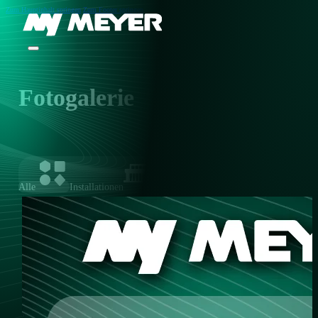
Zum Hauptinhalt springen
Zum Footer springen
Fotogalerie
Wir laden Sie ein, sich unsere Foto
Alle
Installationen
Sortierergebnisse
Unser Team