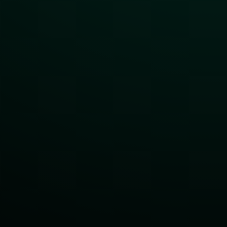
 von Nüsse und erhö
atz