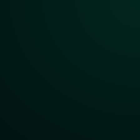
 Nüsse
er abläuft.