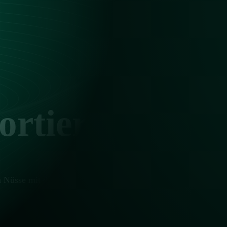
ortierung von
 Nüsse mit den fortschrittlichen optischen Sortierern von Mey