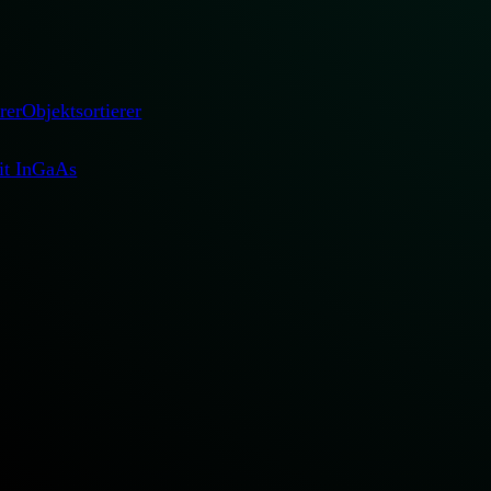
rer
Objektsortierer
mit InGaAs
die Sortierqualität
Sie den Durchs