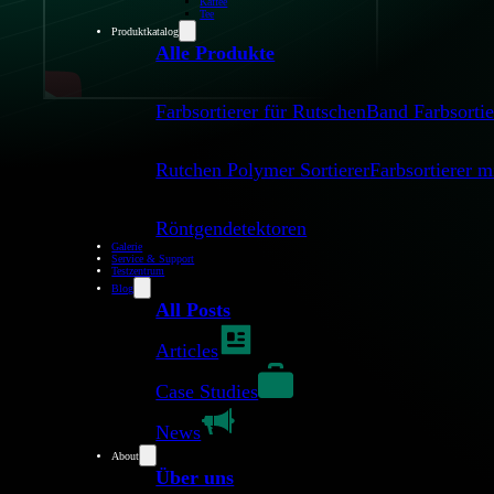
Kaffee
Tee
Produktkatalog
Alle Produkte
Farbsortierer für Rutschen
Band Farbsortie
Rutchen Polymer Sortierer
Farbsortierer 
Röntgendetektoren
Optische Sortierung von Nüsse
Galerie
Service & Support
Testzentrum
Blog
All Posts
Verbessern Sie 
Articles
Case Studies
News
About
Über uns