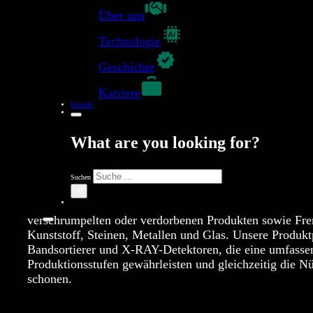
Über uns
Technologie
Geschichte
Optischer Sortierprozess für N
Karriere
Kontakt
MEYER bietet eine breite Palette von optischen Sorti
What are you looking for?
Separation und Reinigung verschiedener Nusssorten und
sich für ganze, halbe, zerkleinerte sowie ungeschälte 
erfolgreich für die Sortierung von Haselnüssen, Erdnü
Suchen
Pekannüssen, Mandeln, Pistazien, Cashewkernen und wei
×
MEYER-Technologie ermöglicht die präzise Entfernung 
verschrumpelten oder verdorbenen Produkten sowie Fre
Kunststoff, Steinen, Metallen und Glas. Unsere Produktp
Bandsortierer und X-RAY-Detektoren, die eine umfasse
Produktionsstufen gewährleisten und gleichzeitig die N
schonen.