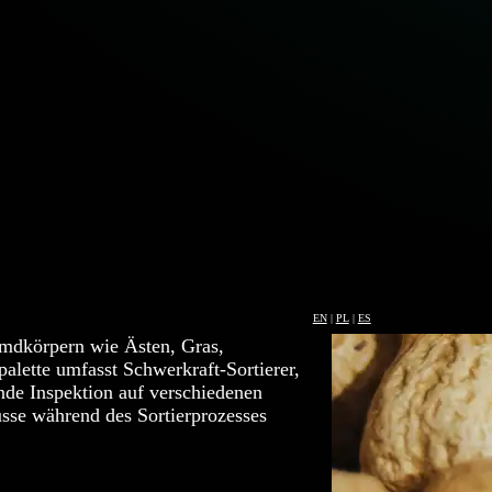
üsse
ermaschinen und X-RAY-Detektoren zur
 -formen. Unsere Technologie eignet
Nüsse. Unsere Lösungen werden
ssen, Walnüssen, Macadamia-Nüssen,
teren Nusssorten eingesetzt. Die
EN
|
PL
|
ES
von Schalen, beschädigten,
mdkörpern wie Ästen, Gras,
alette umfasst Schwerkraft-Sortierer,
nde Inspektion auf verschiedenen
üsse während des Sortierprozesses