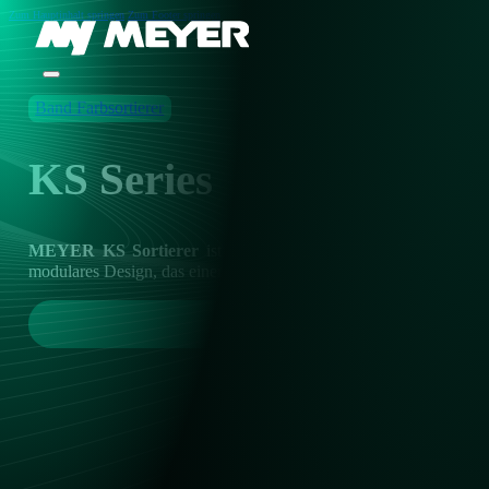
Zum Hauptinhalt springen
Zum Footer springen
Band Farbsortierer
KS Series
MEYER
KS Sortierer
ist ideal für Getreide, Hülsenfrüchte, 
modulares Design, das einen zuverlässigen Langzeitbetrieb gewährl