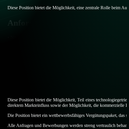
Diese Position bietet die Möglichkeit, eine zentrale Rolle beim 
Anforderungen
• Nachweisbare Erfolge im Vertrieb von Investitionsgütern, ideal
• Belegte Erfolge in der Steuerung komplexer, hochvolumiger B2B
• Ausgeprägtes kaufmännisches Verständnis sowie unternehmeris
• Fähigkeit, selbstständig zu arbeiten und Verantwortung für da
• Souveränes Auftreten auf Führungsebene sowie die Fähigkeit, m
• Ausgeprägte Kommunikations- und Verhandlungsstärke
• Verhandlungssichere Deutsch- und Englischkenntnisse wünsche
Was bieten wir an?
Diese Position bietet die Möglichkeit, Teil eines technologiege
direktem Markteinfluss sowie der Möglichkeit, die kommerzielle E
Die Position bietet ein wettbewerbsfähiges Vergütungspaket, das sic
Alle Anfragen und Bewerbungen werden streng vertraulich behand