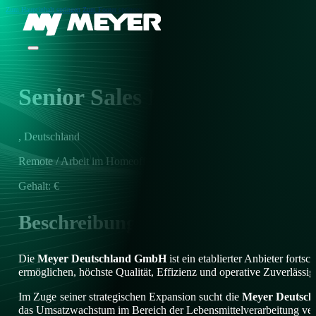
Zum Hauptinhalt springen
Zum Footer springen
Senior Sales Manager
, Deutschland
Remote / Arbeit im Homeoffice
Gehalt: €
Beschreibung
Die
Meyer Deutschland GmbH
ist ein etablierter Anbieter forts
ermöglichen, höchste Qualität, Effizienz und operative Zuverlässigk
Im Zuge seiner strategischen Expansion sucht die
Meyer Deutsc
das Umsatzwachstum im Bereich der Lebensmittelverarbeitung ver