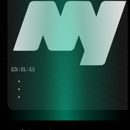
EN
|
PL
|
ES