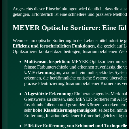
Angesichts dieser Einschränkungen wird deutlich, dass die auss
gelangen. Erforderlich ist eine schnellere und präzisere Method
MEYER Optische Sortierer: Eine füh
Wenn es um optische Sortierung in der Lebensmittelindustrie 
Effizienz und fortschrittlichen Funktionen,
die gezielt auf L
Optiksortierer konkret dazu beitragen, fusariumbefallenen Weize
Multisensor-Inspektion:
MEYER-Optiksortierer nutzen 
feinste Farbunterschiede und erkennen zuverlässig die ve
UV-Erkennung
an, wodurch ein multispektrales System e
erkennen, die herkömmliche optische Systeme übersehen 
präzise Identifizierung fusariumbefallener Körner aus ve
AI-gestützte Erkennung:
Ein herausragendes Merkmal 
Grenzwerte zu stützen, sind MEYER-Sortierer mit AI-Syste
fusariumbefallenen und gesunden Körnern zu erkennen – 
sehr
hohe Klassifizierungsgenauigkeit
, selbst bei mini
Entfernung fusariumbefallener Körner bei gleichzeitig mini
Effektive Entfernung von Schimmel und Toxinquelle