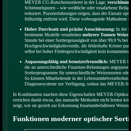
MEYER CG-Rutschensortierer in der Lage,
verschimmel
Schimmelspuren – wie weißliche oder rosafarbene Beläge 
reduziert. Praxiserfahrungen zeigen, dass der Einsatz op
frühzeitig entfernt wird. Diese vorbeugende Maßnahme ist 
Hoher Durchsatz und präzise Ausschleusung:
In der i
bestimmte Modelle verarbeiten
mehrere Tonnen Weizen
Stunde bei einer Sortiergenauigkeit von über 99,9 % bei 
Hochgeschwindigkeitsventile, die fehlerhafte Körner pun
selbst bei hoher Fördergeschwindigkeit kein kontaminiert
Anpassungsfähig und benutzerfreundlich:
MEYER berüc
die an unterschiedliche Fusarium-Belastungen angepasst 
Sortierprogramme für unterschiedliche Weizensorten ode
So können Mitarbeitende in der Lebensmittelverarbeitun
Diagnosesysteme zur Verfügung, sodass das MEYER-Suppo
In Kombination machen diese Eigenschaften MEYER-Optiksort
erreichen damit etwas, das manuelle Methoden nicht leisten kön
zeigt, wie sie gezielt zur Erkennung fusariumbefallenen Weizens
Funktionen moderner optischer Sort