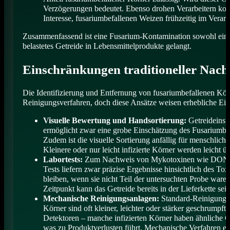
Verzögerungen bedeutet. Ebenso drohen Verarbeitern kost
Interesse, fusariumbefallenen Weizen frühzeitig im Verar
Zusammenfassend ist eine Fusarium-Kontamination sowohl ein L
belastetes Getreide in Lebensmittelprodukte gelangt.
Einschränkungen traditioneller Nac
Die Identifizierung und Entfernung von fusariumbefallenen Körn
Reinigungsverfahren, doch diese Ansätze weisen erhebliche Ei
Visuelle Bewertung und Handsortierung:
Getreideinsp
ermöglicht zwar eine grobe Einschätzung des Fusariumbef
Zudem ist die visuelle Sortierung anfällig für menschli
Kleinere oder nur leicht infizierte Körner werden leich
Labortests:
Zum Nachweis von Mykotoxinen wie DON greif
Tests liefern zwar präzise Ergebnisse hinsichtlich des Tox
bleiben, wenn sie nicht Teil der untersuchten Probe waren
Zeitpunkt kann das Getreide bereits in der Lieferkette s
Mechanische Reinigungsanlagen:
Standard-Reinigungsma
Körner sind oft kleiner, leichter oder stärker geschrumpft,
Detektoren – manche infizierten Körner haben ähnliche 
was zu Produktverlusten führt. Mechanische Verfahren erk