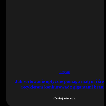
Artykuł
Jak sortowanie optyczne pomaga małym i śre
recyklerom konkurować z gigantami branż
Czytaj więcej