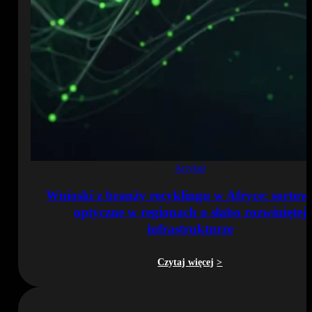
Artykuł
Wnioski z branży recyklingu w Afryce: sortow
optyczne w regionach o słabo rozwiniętej
infrastrukturze
Czytaj więcej