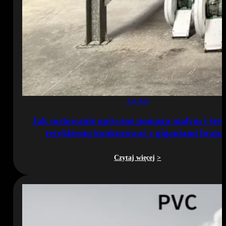
Artykuł
Jak sortowanie optyczne pomaga małym i śre
recyklerom konkurować z gigantami branż
Czytaj więcej