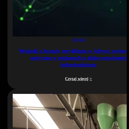
Artykuł
Wnioski z branży recyklingu w Afryce: sortow
optyczne w regionach o słabo rozwiniętej
infrastrukturze
Czytaj więcej