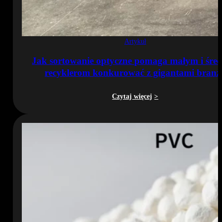
Artykuł
Jak sortowanie optyczne pomaga małym i śre
recyklerom konkurować z gigantami branż
Czytaj więcej