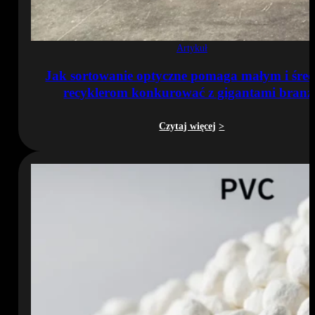
Artykuł
Jak sortowanie optyczne pomaga małym i śre
recyklerom konkurować z gigantami branż
Czytaj więcej