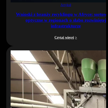
Artykuł
Wnioski z branży recyklingu w Afryce: sortow
optyczne w regionach o słabo rozwiniętej
infrastrukturze
Czytaj więcej