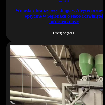
Artykuł
Wnioski z branży recyklingu w Afryce: sortow
optyczne w regionach o słabo rozwiniętej
infrastrukturze
Czytaj więcej