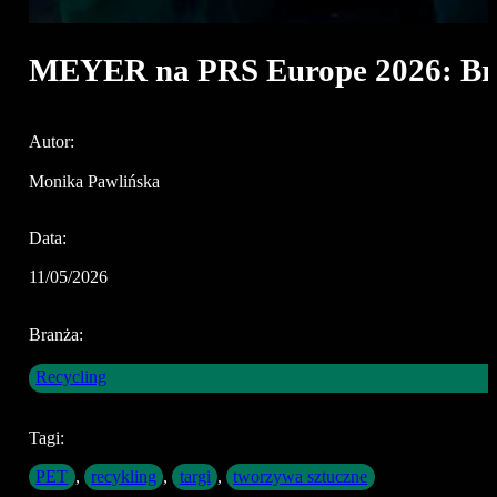
MEYER na PRS Europe 2026: Bra
Autor:
Monika Pawlińska
Data:
11/05/2026
Branża:
Recycling
Tagi:
PET
,
recykling
,
targi
,
tworzywa sztuczne