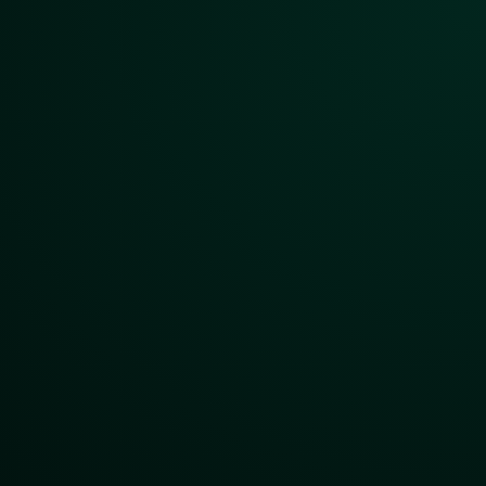
stiku
h Meyer