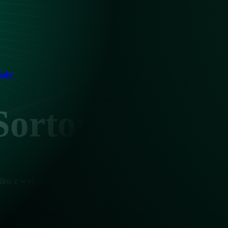
iały
Sortowanie pla
astiku z wykorzystaniem zaawansowanych sorterów optycznyc