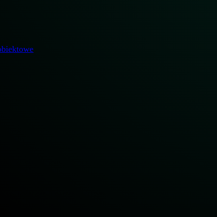
obiektowe
i wydajność proces