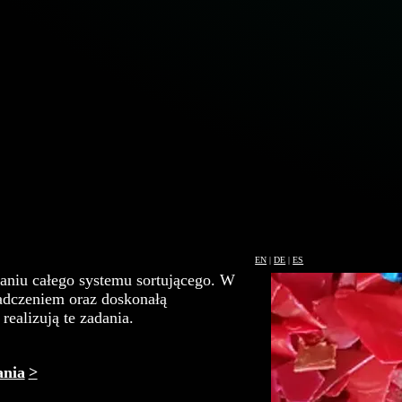
a plastiku?
 przemysłu recyklingowego. Dbamy o
 się do recyklingu z odpadów, dzięki
eń MEYER. Oferujemy maszyny do
 przemiałów tworzyw sztucznych,
PET, PVC, HDPE, PP, PC itd.)
dzielać właściwy materiał od
ną uwagę przykładamy do precyzji i
odzyskanych produktów. Oferowane
tyczne, zaprojektowane przez
tycznego sortowania plastiku polega
EN
|
DE
|
ES
aniu całego systemu sortującego. W
adczeniem oraz doskonałą
realizują te zadania.
ania