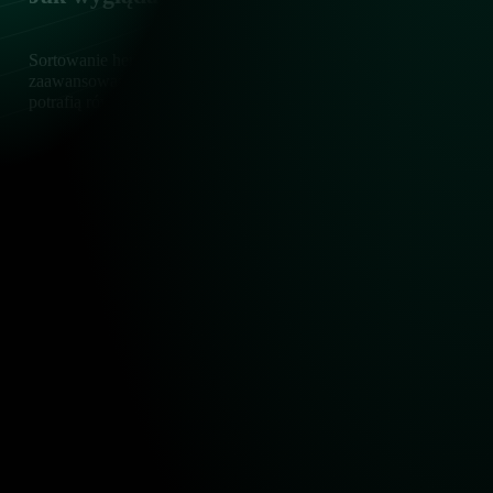
Sortowanie herbaty oraz innych delikatnych materiałów, takich ja
zaawansowanym rozwiązaniom technologicznym, MEYER oferuje masz
potrafią również wykrywać i usuwać zanieczyszczenia, takie jak pa