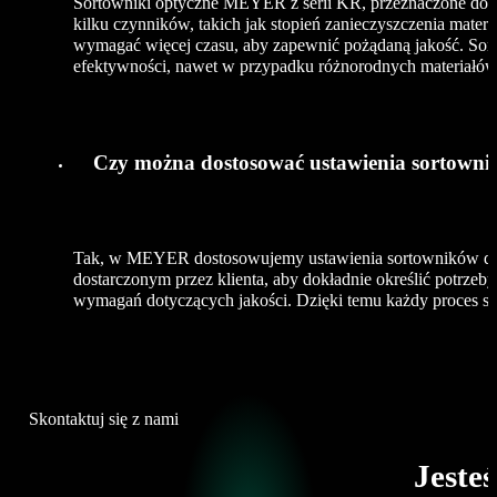
Sortowniki optyczne MEYER z serii KR, przeznaczone do sor
kilku czynników, takich jak stopień zanieczyszczenia mater
wymagać więcej czasu, aby zapewnić pożądaną jakość. Sort
efektywności, nawet w przypadku różnorodnych materiałów
Czy można dostosować ustawienia sortown
Tak, w MEYER dostosowujemy ustawienia sortowników do s
dostarczonym przez klienta, aby dokładnie określić potrze
wymagań dotyczących jakości. Dzięki temu każdy proces sor
Skontaktuj się z nami
Jeste