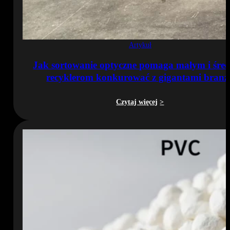
Artykuł
Jak sortowanie optyczne pomaga małym i śre
recyklerom konkurować z gigantami branż
Czytaj więcej