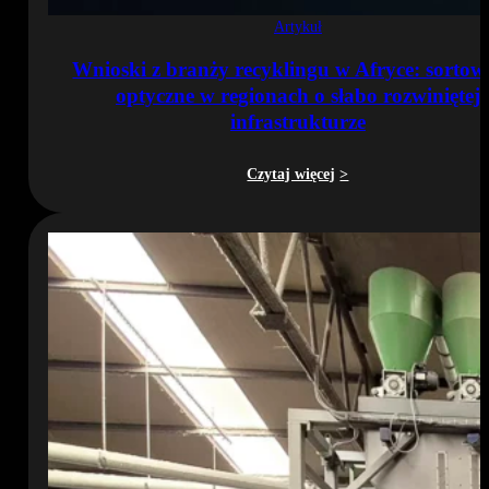
Artykuł
Wnioski z branży recyklingu w Afryce: sortow
optyczne w regionach o słabo rozwiniętej
infrastrukturze
Czytaj więcej