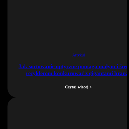
Artykuł
Jak sortowanie optyczne pomaga małym i śre
recyklerom konkurować z gigantami branż
Czytaj więcej