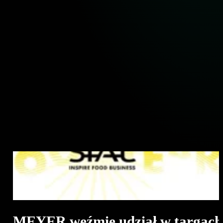
MEYER weźmie udział w targach 