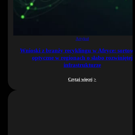
Artykuł
Wnioski z branży recyklingu w Afryce: sortow
optyczne w regionach o słabo rozwiniętej
infrastrukturze
Czytaj więcej